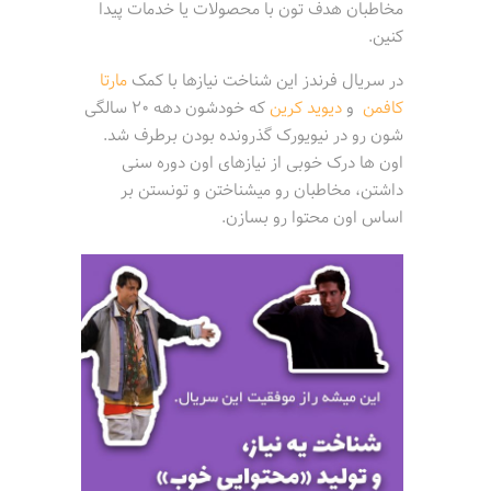
مخاطبان هدف تون با محصولات یا خدمات پیدا
کنین.
در سریال فرندز این شناخت نیازها با کمک
مارتا
کافمن
و
دیوید کرین
که خودشون دهه 20 سالگی
شون رو در نیویورک گذرونده بودن برطرف شد.
اون ها درک خوبی از نیازهای اون دوره سنی
داشتن، مخاطبان رو میشناختن و تونستن بر
اساس اون محتوا رو بسازن.