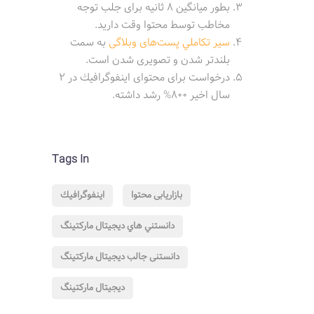
بطور میانگین 8 ثانیه برای جلب توجه
مخاطب توسط محتوا وقت دارید.
سير تكاملي پست‌های وبلاگی
به سمت
بلندتر شدن و تصويری شدن است.
درخواست برای محتوای اينفوگرافيك در 2
سال اخير 800% رشد داشته.
Tags In
بازاریابی محتوا
اينفوگرافيك
دانستني هاي ديجيتال مارکتینگ
دانستنی جالب دیجیتال مارکتینگ
دیجیتال مارکتینگ