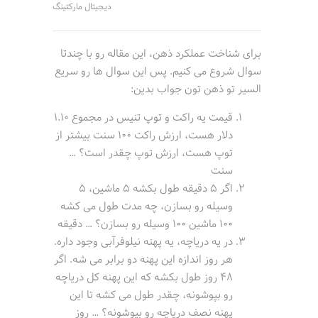
دیجیتال مارکتینگ
برای شناخت عملکرد ذهن، این مقاله رو با چندتا
سوال شروع می کنیم. پس این سوال ها رو سریع
السیر تو ذهن تون جواب بدین:
قیمت یه راکت و توپ تنیس در مجموع 1.10
دلار هست، ارزش راکت 100 سنت بیشتر از
توپ هست، ارزش توپ چقدر است؟ …
سنت
اگر 5 دقیقه طول بکشه 5 ماشین، 5
وسیله رو بسازن، چه مدت طول می کشه
100 ماشین 100 وسیله رو بسازن؟ … دقیقه
در یه دریاچه، یه پهنه نیلوفرآبی وجود داره.
هر روز اندازه این پهنه دو برابر می شه. اگر
48 روز طول بکشه که این پهنه کل دریاچه
رو بپوشونه، چقدر طول می کشه تا این
پهنه نصف دریاچه رو بپوشونه؟ … روز