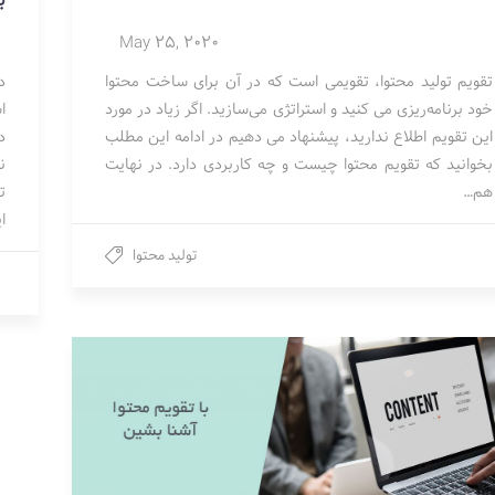
ب
May 25, 2020
تقویم تولید محتوا، تقویمی است که در آن برای ساخت محتوا
د
خود برنامه‌ریزی می کنید و استراتژی می‌سازید. اگر زیاد در مورد
ا
این تقویم اطلاع ندارید، پیشنهاد می دهیم در ادامه این مطلب
د
بخوانید که تقویم محتوا چیست و چه کاربردی دارد. در نهایت
ن
هم…
ت
ا
تولید محتوا